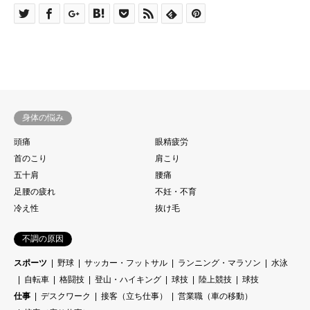
身体の悩み
頭痛
眼精疲労
首のこり
肩こり
五十肩
腰痛
足腰の疲れ
不妊・不育
冷え性
抜け毛
不調の原因
スポーツ
野球
サッカー・フットサル
ランニング・マラソン
水泳
自転車
格闘技
登山・ハイキング
球技
陸上競技
球技
仕事
デスクワーク
接客（立ち仕事）
営業職（車の移動）