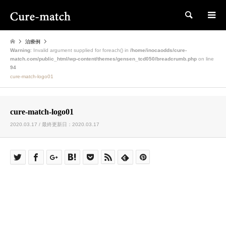
検索
治療例
Warning
: Invalid argument supplied for foreach() in
/home/inocaodds/cure-
match.com/public_html/wp-content/themes/gensen_tcd050/breadcrumb.php
on line
94
cure-match-logo01
cure-match-logo01
2020.03.17 / 最終更新日：2020.03.17