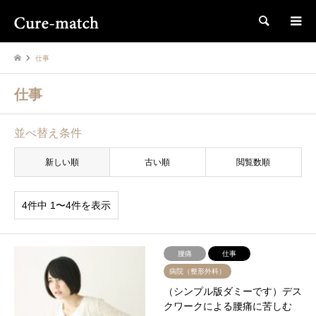
検索
仕事
仕事
並べ替え条件
新しい順
古い順
閲覧数順
4件中 1〜4件を表示
腰痛
仕事
病院（整形外科）
（シンプル版ダミーです）デス
クワークによる腰痛に苦しむ