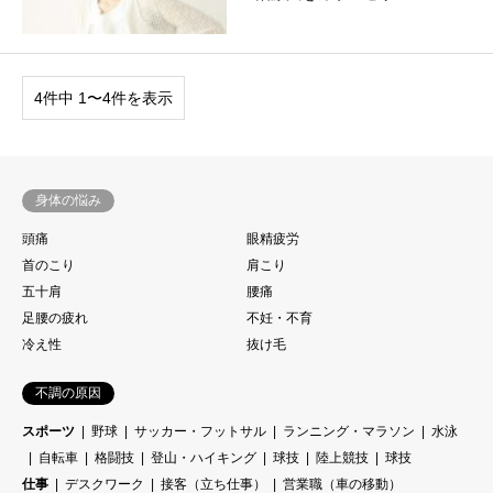
4件中 1〜4件を表示
身体の悩み
頭痛
眼精疲労
首のこり
肩こり
五十肩
腰痛
足腰の疲れ
不妊・不育
冷え性
抜け毛
不調の原因
スポーツ
野球
サッカー・フットサル
ランニング・マラソン
水泳
自転車
格闘技
登山・ハイキング
球技
陸上競技
球技
仕事
デスクワーク
接客（立ち仕事）
営業職（車の移動）