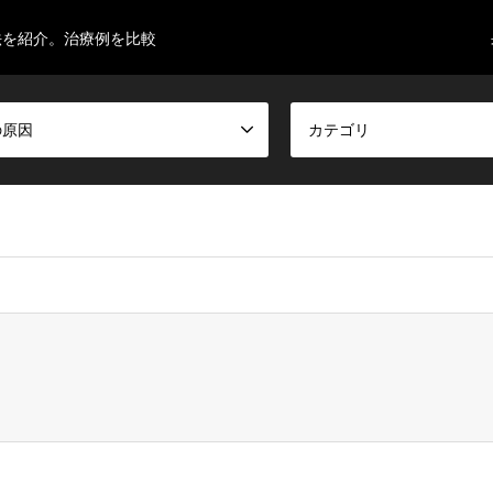
法を紹介。治療例を比較
の原因
カテゴリ
inocaodds/cure-match.com/public_html/wp-content/themes/gen