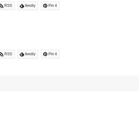
RSS
feedly
Pin it
RSS
feedly
Pin it