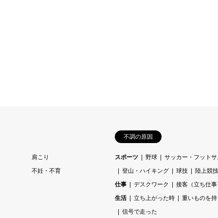
不調の原因
肩こり
スポーツ
野球
サッカー・フットサ
不妊・不育
登山・ハイキング
球技
陸上競
仕事
デスクワーク
接客（立ち仕事
生活
立ち上がった時
重いものを持
信号で走った