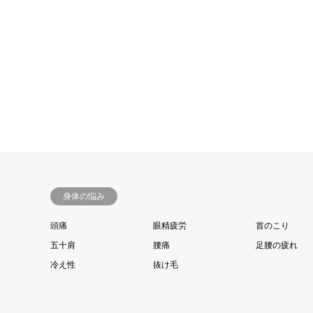
身体の悩み
頭痛
眼精疲労
首のこり
五十肩
腰痛
足腰の疲れ
冷え性
抜け毛