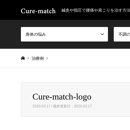
鍼灸や指圧で腰痛や肩こりを治す方
身体の悩み
不調
治療例
Warning
: Invalid argument supplied for foreach() in
/home/
Cure-match-logo
Cure-match-logo
2020.03.17 / 最終更新日：2020.03.17